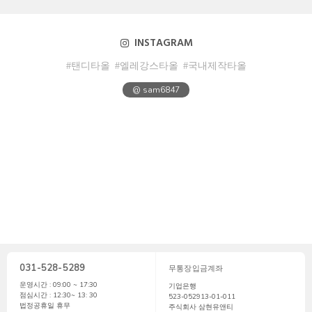
INSTAGRAM
#탠디타올
#엘레강스타올
#국내제작타올
@ sam6847
031-528-5289
무통장입금계좌
운영시간 : 09:00 ~ 17:30
기업은행
점심시간 : 12:30~ 13: 30
523-052913-01-011
법정공휴일 휴무
주식회사 삼현유앤티