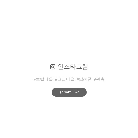
인스타그램
#호텔타올
#고급타올
#답례품
#판촉
@ sam6847