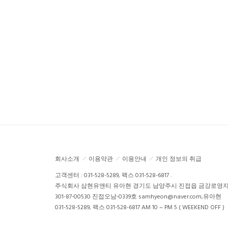
회사소개
이용약관
이용안내
개인 정보의 취급
고객센터 : 031-528-5289, 팩스 031-528-6817 .
주식회사 삼현유앤티
유아현
경기도 남양주시 진접읍 금강로영지동2
301-87-00530
진접오남-0339호
samhyeon@naver.com,유아현
031-528-5289, 팩스 031-528-6817
AM 10 ~ PM 5 ( WEEKEND OFF )