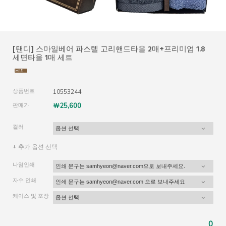
[탠디] 스마일베어 파스텔 고리핸드타올 2매+프리미엄 1.8
세면타올 1매 세트
상품번호
10553244
판매가
￦25,600
컬러
+ 추가 옵션 선택
나염인쇄
자수 인쇄
케이스 및 포장
0