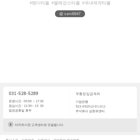
#탠디타올
#엘레강스타올
#국내제작타올
@ sam6847
031-528-5289
무통장입금계좌
운영시간 : 09:00 ~ 17:30
기업은행
점심시간 : 12:30~ 13: 30
523-052913-01-011
법정공휴일 휴무
주식회사 삼현유앤티
터치하시면 고객센터로 연결됩니다.