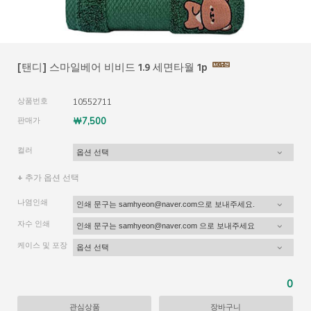
[탠디] 스마일베어 비비드 1.9 세면타월 1p
상품번호
10552711
판매가
￦7,500
컬러
+ 추가 옵션 선택
나염인쇄
자수 인쇄
케이스 및 포장
0
관심상품
장바구니